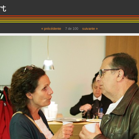
« précédente
7
de
100
suivante »