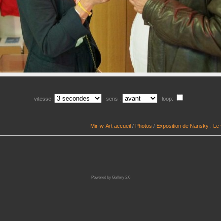
vitesse:
sens :
loop:
Mir-w-Art accueil
/
Photos
/
Exposition de Nansky : Le
Powered by
Gallery 2.0