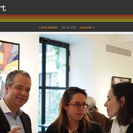
« précédente
58
de
100
suivante »