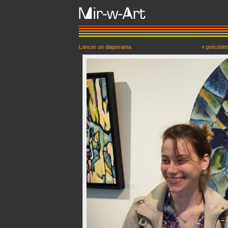
Lancer un diaporama
« précéde