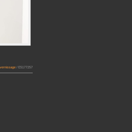
 vernissage
/
E5177257