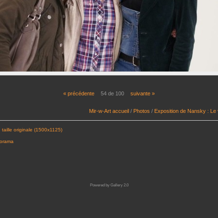
« précédente
54 de 100
suivante »
Mir-w-Art accueil
/
Photos
/
Exposition de Nansky : Le
 taille originale (1500x1125)
porama
Powered by
Gallery 2.0