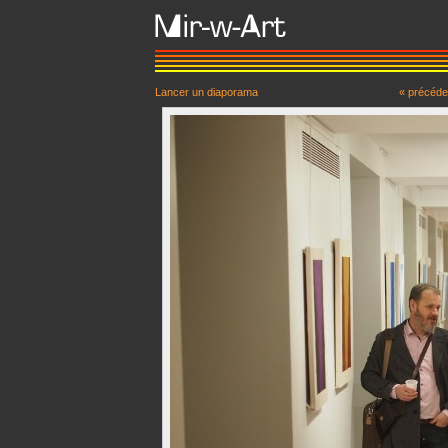
Lancer un diaporama
« précéde