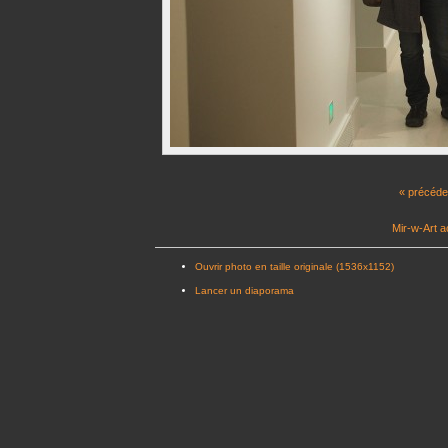
« précéde
Mir-w-Art a
Ouvrir photo en taille originale (1536x1152)
Lancer un diaporama