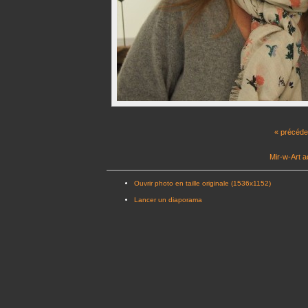
« précéde
Mir-w-Art a
Ouvrir photo en taille originale (1536x1152)
Lancer un diaporama