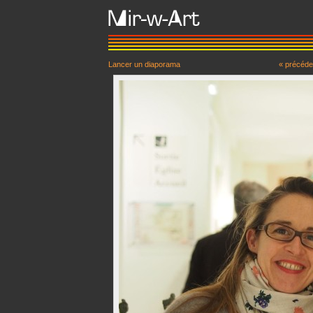
Lancer un diaporama
« précéde