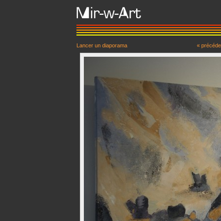
Lancer un diaporama
« précéde