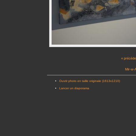
« précéde
Mir-w-A
Ouvrir photo en taille originale (1613x1210)
Lancer un diaporama