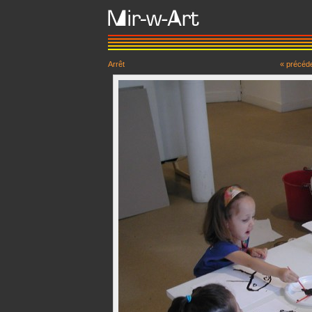
Arrêt
« précéd