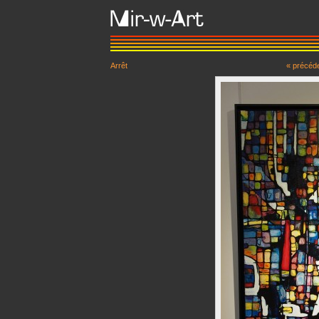
Arrêt
« précéd