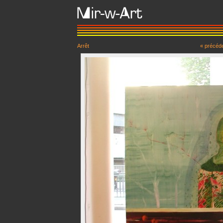
Arrêt
« précéd