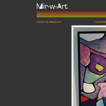
Lancer un diaporama
« précéde