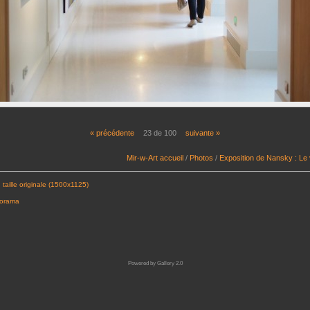
« précédente
23 de 100
suivante »
Mir-w-Art accueil
/
Photos
/
Exposition de Nansky : Le
 taille originale (1500x1125)
porama
Powered by
Gallery 2.0