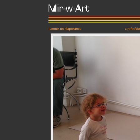
Lancer un diaporama
« précéde