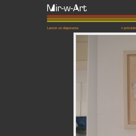
Lancer un diaporama
« précéde