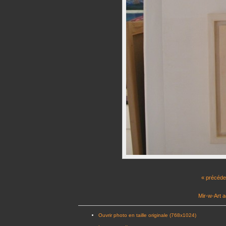
« précéde
Mir-w-Art a
Ouvrir photo en taille originale (768x1024)