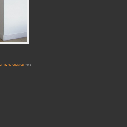
errin: les oeuvres
/
663