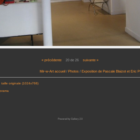
« précédente
20 de 26
suivante »
Mir-w-Art accueil
/
Photos
/
Exposition de Pascale Blaizot et Eric P
 taille originale (1024x768)
porama
Powered by
Gallery 2.0