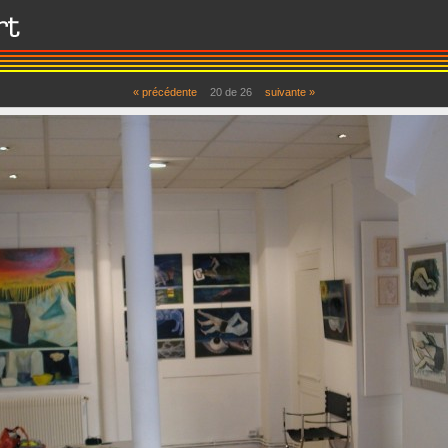
« précédente
20 de 26
suivante »