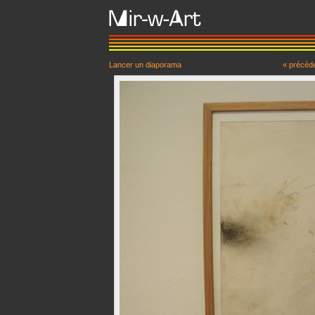
Lancer un diaporama
« précéd