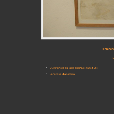
« précéd
M
Ouvrir photo en taille originale (675x506)
Lancer un diaporama