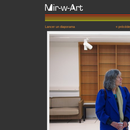
Lancer un diaporama
« précéde