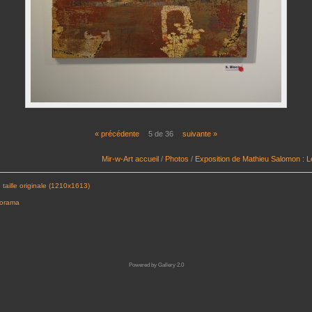
« précédente
5 de 36
suivante »
Mir-w-Art accueil
/
Photos
/
Exposition de Mathieu Salomon : 
 taille originale (1210x1613)
porama
Powered by
Gallery 2.0