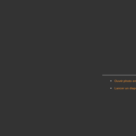
Ouvrir photo en
Lancer un dia