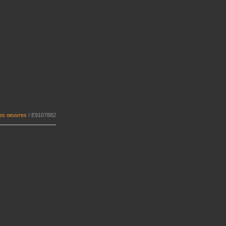
Les oeuvres
/
E9107882