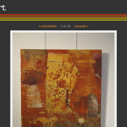
« précédente
5 de 36
suivante »