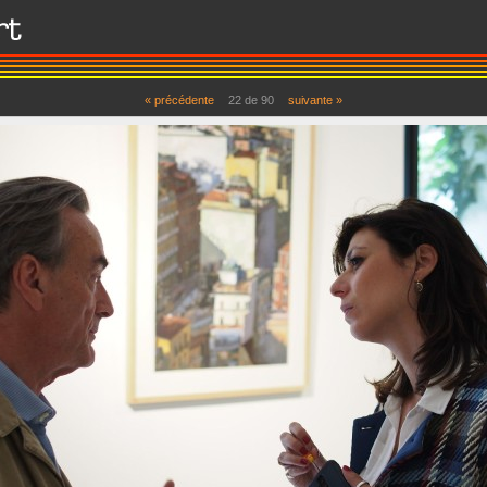
« précédente
22 de 90
suivante »