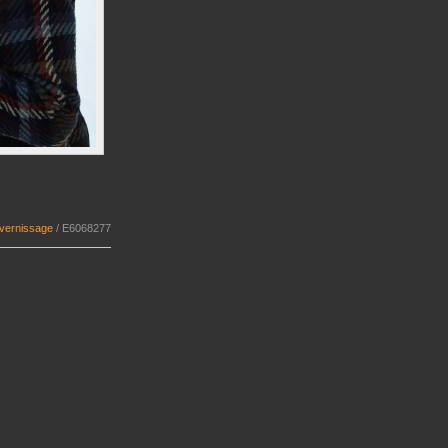
 vernissage
/
E6068277