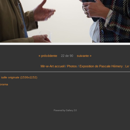
« précédente
22 de 90
suivante »
Mir-w-Art accueil
/
Photos
/
Exposition de Pascale Hémery : Le
 taille originale (1536x1152)
porama
Powered by
Gallery 2.0